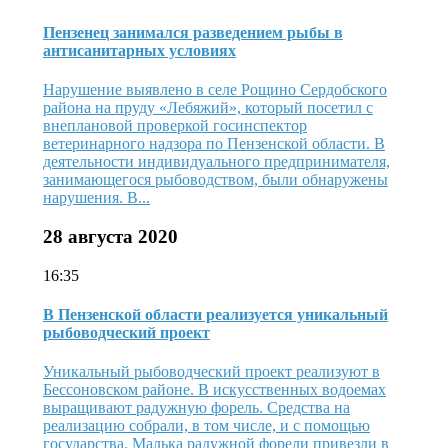
Пензенец занимался разведением рыбы в
антисанитарных условиях
Нарушение выявлено в селе Рощино Сердобского
района на пруду «Лебяжий», который посетил с
внеплановой проверкой госинспектор
ветеринарного надзора по Пензенской области. В
деятельности индивидуального предпринимателя,
занимающегося рыбоводством, были обнаружены
нарушения. В...
28 августа 2020
16:35
В Пензенской области реализуется уникальный
рыбоводческий проект
Уникальный рыбоводческий проект реализуют в
Бессоновском районе. В искусственных водоемах
выращивают радужную форель. Средства на
реализацию собрали, в том числе, и с помощью
государства. Малька радужной форели привезли в