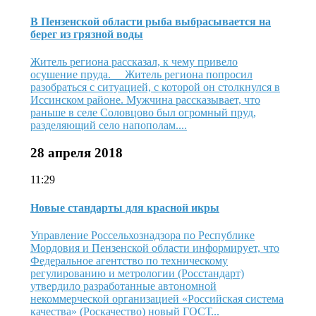
В Пензенской области рыба выбрасывается на
берег из грязной воды
Житель региона рассказал, к чему привело
осушение пруда. Житель региона попросил
разобраться с ситуацией, с которой он столкнулся в
Иссинском районе. Мужчина рассказывает, что
раньше в селе Соловцово был огромный пруд,
разделяющий село напополам....
28 апреля 2018
11:29
Новые стандарты для красной икры
Управление Россельхознадзора по Республике
Мордовия и Пензенской области информирует, что
Федеральное агентство по техническому
регулированию и метрологии (Росстандарт)
утвердило разработанные автономной
некоммерческой организацией «Российская система
качества» (Роскачество) новый ГОСТ...