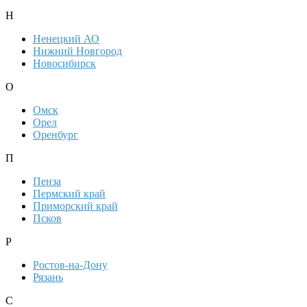
Н
Ненецкий АО
Нижний Новгород
Новосибирск
О
Омск
Орел
Оренбург
П
Пенза
Пермский край
Приморский край
Псков
Р
Ростов-на-Дону
Рязань
С