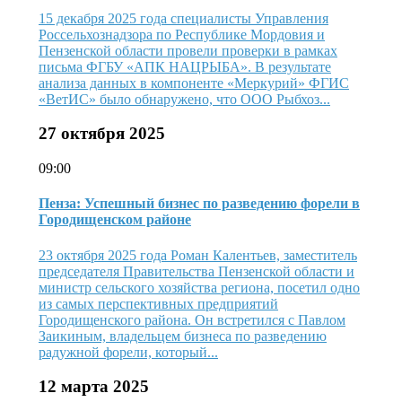
15 декабря 2025 года специалисты Управления
Россельхознадзора по Республике Мордовия и
Пензенской области провели проверки в рамках
письма ФГБУ «АПК НАЦРЫБА». В результате
анализа данных в компоненте «Меркурий» ФГИС
«ВетИС» было обнаружено, что ООО Рыбхоз...
27 октября 2025
09:00
Пенза: Успешный бизнес по разведению форели в
Городищенском районе
23 октября 2025 года Роман Калентьев, заместитель
председателя Правительства Пензенской области и
министр сельского хозяйства региона, посетил одно
из самых перспективных предприятий
Городищенского района. Он встретился с Павлом
Заикиным, владельцем бизнеса по разведению
радужной форели, который...
12 марта 2025