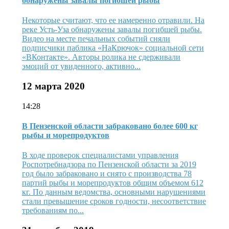
обнаружены завалы погибшей рыбы
Некоторые считают, что ее намеренно отравили. На
реке Усть-Уза обнаружены завалы погибшей рыбы.
Видео на месте печальных событий сняли
подписчики паблика «НаКрючок» социальной сети
«ВКонтакте». Авторы ролика не сдерживали
эмоций от увиденного, активно...
12 марта 2020
14:28
В Пензенской области забраковано более 600 кг
рыбы и морепродуктов
В ходе проверок специалистами управления
Роспотребнадзора по Пензенской области за 2019
год было забраковано и снято с производства 78
партий рыбы и морепродуктов общим объемом 612
кг. По данным ведомства, основными нарушениями
стали превышение сроков годности, несоответствие
требованиям по...