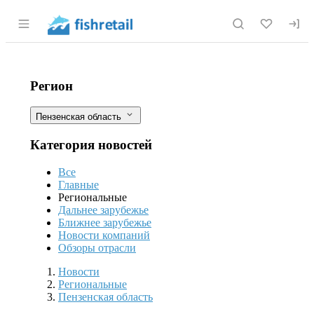
Раздел навигации по сайту fishretail.r
Рыбное хозяйство и рыбоводство в П
Фильтры
Регион
Пензенская область
Категория новостей
Все
Главные
Региональные
Дальнее зарубежье
Ближнее зарубежье
Новости компаний
Обзоры отрасли
Разделы
Новости
Региональные
Пензенская область