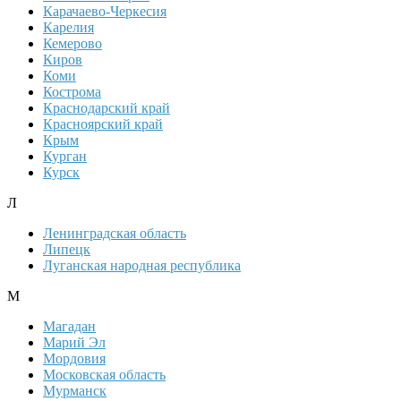
Карачаево-Черкесия
Карелия
Кемерово
Киров
Коми
Кострома
Краснодарский край
Красноярский край
Крым
Курган
Курск
Л
Ленинградская область
Липецк
Луганская народная республика
М
Магадан
Марий Эл
Мордовия
Московская область
Мурманск