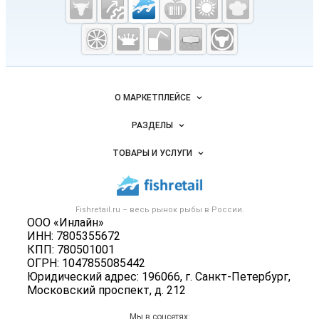
Fishretail.ru —
рыба,
морепродукты
Важные разделы и контакты
Навигация по сайту
О МАРКЕТПЛЕЙСЕ
Новости Fishretail.ru
РАЗДЕЛЫ
Услуги и цены
Объявления
ТОВАРЫ И УСЛУГИ
Размещение рекламы
Каталог компаний
Рыбные снеки
Публичная оферта
Новости рынка
Рыба
Контактная информация
Форум
Fishretail.ru – весь
рынок рыбы
в России.
Икра
Политика обработки персональных данных
ООО «Инлайн»
Бренды
Морепродукты
ИНН: 7805355672
Для СМИ
Мониторинг
КПП: 780501001
Рыбопосадочный материал
ОГРН: 1047855085442
Вакансии
Полуфабрикаты
Юридический адрес: 196066, г. Санкт-Петербург,
Блог
Московский проспект, д. 212
Консервы
Добавить объявление
Мы в соцсетях: