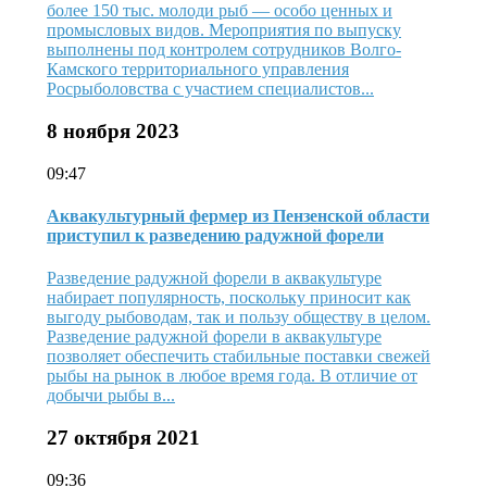
более 150 тыс. молоди рыб — особо ценных и
промысловых видов. Мероприятия по выпуску
выполнены под контролем сотрудников Волго-
Камского территориального управления
Росрыболовства с участием специалистов...
8 ноября 2023
09:47
Аквакультурный фермер из Пензенской области
приступил к разведению радужной форели
Разведение радужной форели в аквакультуре
набирает популярность, поскольку приносит как
выгоду рыбоводам, так и пользу обществу в целом.
Разведение радужной форели в аквакультуре
позволяет обеспечить стабильные поставки свежей
рыбы на рынок в любое время года. В отличие от
добычи рыбы в...
27 октября 2021
09:36