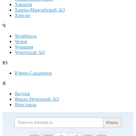
Хакасия
Ханты-Мансийский АО
Херсон
Ч
Челябинск
Чечня
Чувашия
Чукотский АО
Ю
Южно-Сахалинск
Я
Якутия
Ямало-Ненецкий АО
Ярославль
Дополнительная информация
Поиск по сайту и ссылк
Искать
Cсылки на полезные проекты